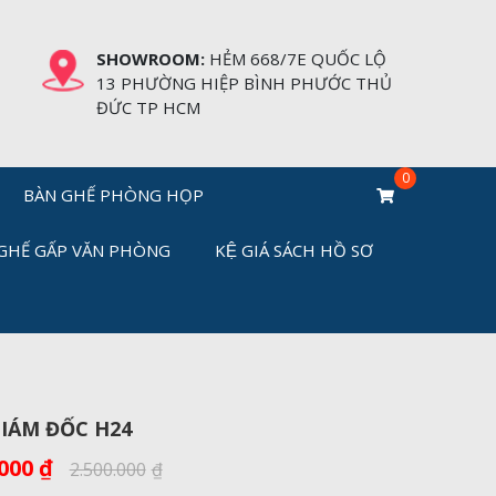
SHOWROOM:
HẺM 668/7E QUỐC LỘ
13 PHƯỜNG HIỆP BÌNH PHƯỚC THỦ
ĐỨC TP HCM
BÀN GHẾ PHÒNG HỌP
GHẾ GẤP VĂN PHÒNG
KỆ GIÁ SÁCH HỒ SƠ
IÁM ĐỐC H24
.000
₫
2.500.000
₫