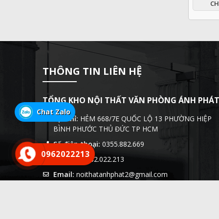
CH
THÔNG TIN LIÊN HỆ
TỔNG KHO NỘI THẤT VĂN PHÒNG ÁNH PHÁ
Chat Zalo
Địa chỉ:
HẺM 668/7E QUỐC LỘ 13 PHƯỜNG HIỆP
BÌNH PHƯỚC THỦ ĐỨC TP HCM
Số điện thoại:
0355.882.669
0962022213
Hotline:
0962.022.213
Email:
noithatanhphat2@gmail.com
Website:
https://tongnoithatanhphat.com