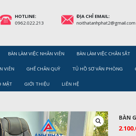
HOTLINE:
ĐỊA CHỈ EMAIL:
0962.022.213
noithatanhphat2@gmail.com
BÀN LÀM VIỆC NHÂN VIÊN
BÀN LÀM VIỆC CHÂN SẮT
N VIÊN
GHẾ CHÂN QUỲ
TỦ HỒ SƠ VĂN PHÒNG
O MẬT
GIỚI THIỆU
LIÊN HỆ
BÀN G
2.100