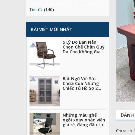
Tin tức
(140)
BÀI VIẾT MỚI NHẤT
5 Lý Do Bạn Nên
Chọn Ghế Chân Quỳ
Da Cho Không Gian
Làm Việc Của Mình
Bất Ngờ Với Sức
Chứa Của Những
Chiếc Tủ Hồ Sơ 2
Cánh Nhỏ Gọn
ĐÁNH 
Những mẫu ghế
ngồi xoay nhân viên
giá rẻ, đáng đầu tư
Chưa có đ