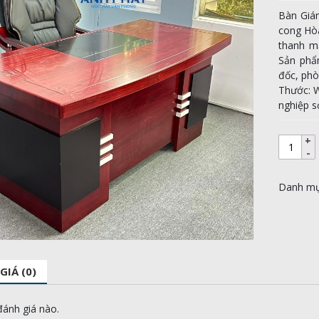
Bàn Giá
cong Hòa
thanh m
Sản phẩ
đốc, phò
Thước: W
nghiệp 
Danh m
GIÁ (0)
ánh giá nào.