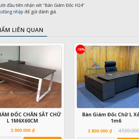
ười đầu tiên nhận xét “Bàn Giám Đốc H24”
bđăng nhập
để gửi đánh giá.
HẨM LIÊN QUAN
-16%
IÁM ĐỐC CHÂN SẮT CHỮ
Bàn Giám Đốc Chữ L Xẻ
L 1M6X60CM
1m6
2.900.000
₫
4.500.00
3.800.000
₫