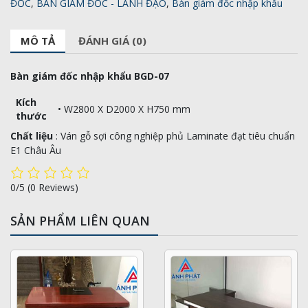
ĐỐC
,
BÀN GIÁM ĐỐC - LÃNH ĐẠO
,
Bàn giám đốc nhập khẩu
MÔ TẢ
ĐÁNH GIÁ (0)
Bàn giám đốc nhập khẩu BGD-07
Kích
• W2800 X D2000 X H750 mm
thước
Chất liệu
: Ván gỗ sợi công nghiệp phủ Laminate đạt tiêu chuẩn
E1 Châu Âu
0/5
(0 Reviews)
SẢN PHẨM LIÊN QUAN