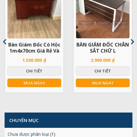
Bàn Giám Đốc Có Hộc
BÀN GIÁM ĐỐC CHÂN
1m4x70cm Giá Rẻ Và
SẮT CHỮ L
Mới 100%
1M6X60CM
1.500.000
₫
2.900.000
₫
CHI TIẾT
CHI TIẾT
MUA NGAY
MUA NGAY
CHUYÊN MỤC
Chưa được phân loại
(1)