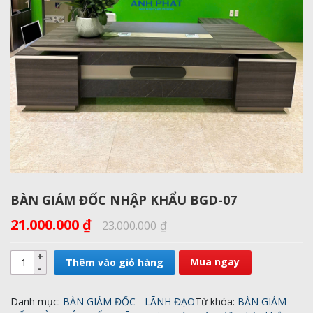
BÀN GIÁM ĐỐC NHẬP KHẨU BGD-07
21.000.000
₫
23.000.000
₫
Mua ngay
Thêm vào giỏ hàng
Danh mục:
BÀN GIÁM ĐỐC - LÃNH ĐẠO
Từ khóa:
BÀN GIÁM