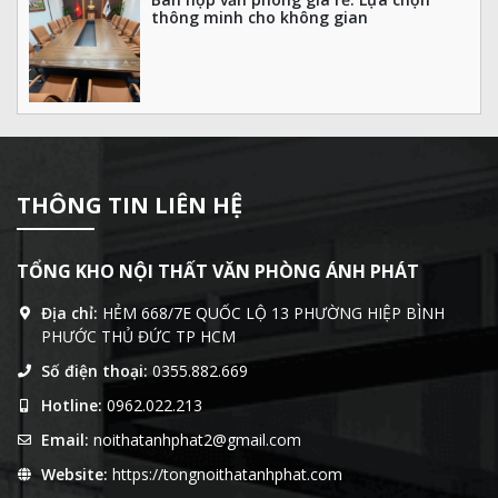
thông minh cho không gian
THÔNG TIN LIÊN HỆ
TỔNG KHO NỘI THẤT VĂN PHÒNG ÁNH PHÁT
Địa chỉ:
HẺM 668/7E QUỐC LỘ 13 PHƯỜNG HIỆP BÌNH
PHƯỚC THỦ ĐỨC TP HCM
Số điện thoại:
0355.882.669
Hotline:
0962.022.213
Email:
noithatanhphat2@gmail.com
Website:
https://tongnoithatanhphat.com