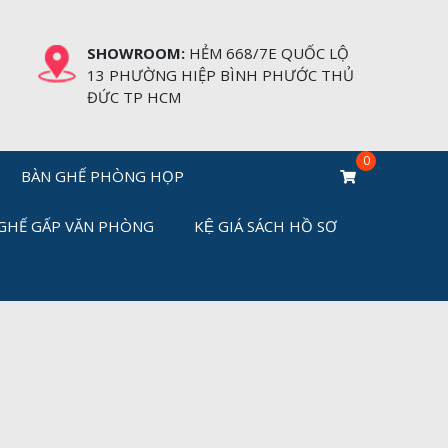
SHOWROOM:
HẺM 668/7E QUỐC LỘ
13 PHƯỜNG HIỆP BÌNH PHƯỚC THỦ
ĐỨC TP HCM
BÀN GHẾ PHÒNG HỌP
GHẾ GẤP VĂN PHÒNG
KỆ GIÁ SÁCH HỒ SƠ