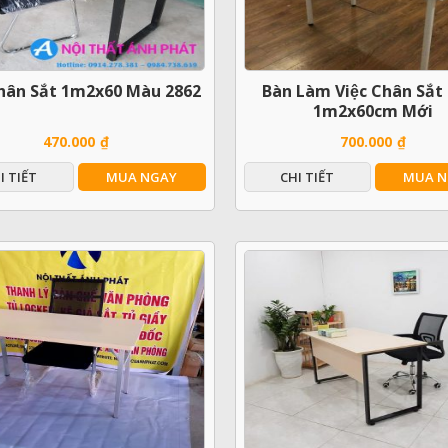
hân Sắt 1m2x60 Màu 2862
Bàn Làm Việc Chân Sắt
1m2x60cm Mới
470.000
₫
700.000
₫
I TIẾT
MUA NGAY
CHI TIẾT
MUA N