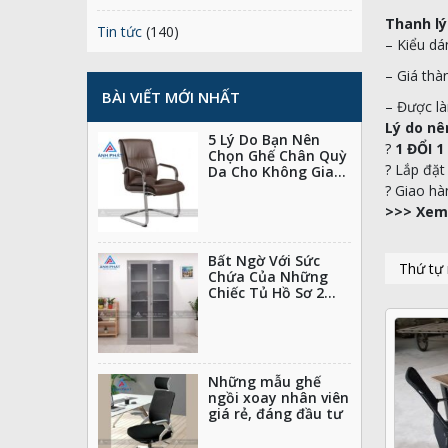
Thanh lý
Tin tức
(140)
– Kiểu dá
– Giá th
BÀI VIẾT MỚI NHẤT
– Được l
Lý do nê
5 Lý Do Bạn Nên
?
1 ĐỔI 1
Chọn Ghế Chân Quỳ
? Lắp đặ
Da Cho Không Gian
Làm Việc Của Mình
? Giao h
>>> Xem
Bất Ngờ Với Sức
Chứa Của Những
Chiếc Tủ Hồ Sơ 2
Cánh Nhỏ Gọn
Những mẫu ghế
ngồi xoay nhân viên
giá rẻ, đáng đầu tư