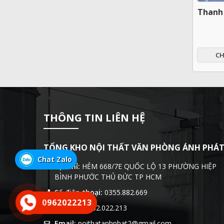
Thanh L
CH
THÔNG TIN LIÊN HỆ
TỔNG KHO NỘI THẤT VĂN PHÒNG ÁNH PHÁ
Chat Zalo
Địa chỉ:
HẺM 668/7E QUỐC LỘ 13 PHƯỜNG HIỆP
BÌNH PHƯỚC THỦ ĐỨC TP HCM
Số điện thoại:
0355.882.669
0962022213
Hotline:
0962.022.213
Email:
noithatanhphat2@gmail.com