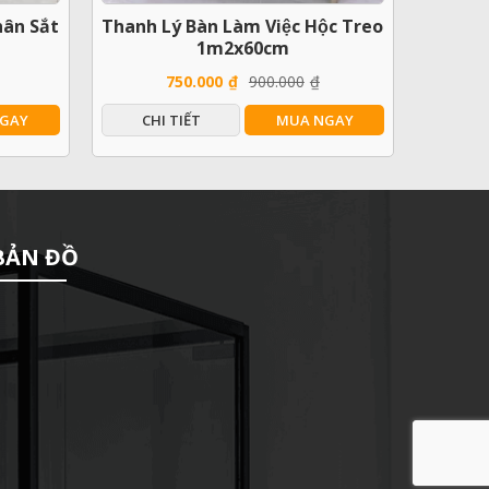
hân Sắt
Thanh Lý Bàn Làm Việc Hộc Treo
1m2x60cm
750.000
₫
900.000
₫
GAY
CHI TIẾT
MUA NGAY
BẢN ĐỒ