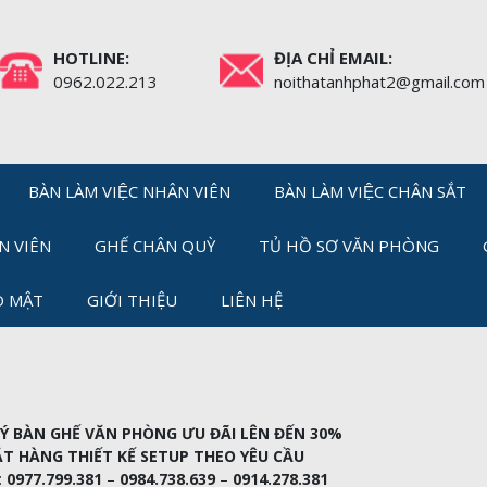
HOTLINE:
ĐỊA CHỈ EMAIL:
0962.022.213
noithatanhphat2@gmail.com
BÀN LÀM VIỆC NHÂN VIÊN
BÀN LÀM VIỆC CHÂN SẮT
N VIÊN
GHẾ CHÂN QUỲ
TỦ HỒ SƠ VĂN PHÒNG
O MẬT
GIỚI THIỆU
LIÊN HỆ
́ BÀN GHẾ VĂN PHÒNG ƯU ĐÃI LÊN ĐẾN 30%
T HÀNG THIẾT KẾ SETUP THEO YÊU CẦU
:
0977.799.381
–
0984.738.639
–
0914.278.381