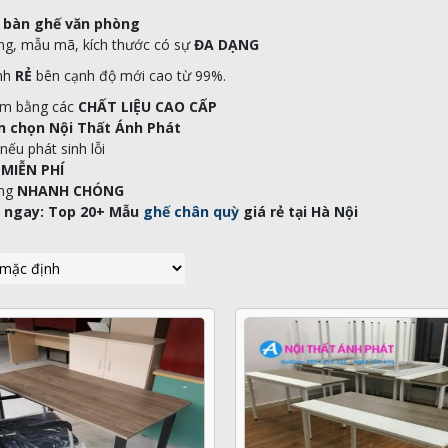
 bàn ghế văn phòng
ng, mẫu mã, kích thước có sự
ĐA DẠNG
ành
RẺ
bên cạnh độ mới cao từ 99%.
àm bằng các
CHẤT LIỆU
CAO CẤP
n chọn Nội Thất Ánh Phát
nếu phát sinh lỗi
t
MIỄN PHÍ
àng
NHANH CHÓNG
 ngay: Top 20+ Mẫu
ghế chân quỳ
giá rẻ tại Hà Nội