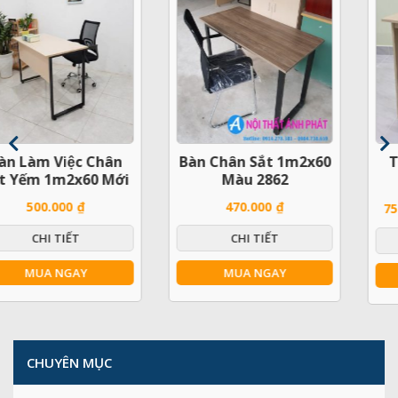
Bàn Chân Sắt 1m2x60
Thanh Lý Bàn Làm
Màu 2862
Việc Hộc Treo
1m2x60cm
470.000
₫
900.000
₫
750.000
₫
CHI TIẾT
CHI TIẾT
MUA NGAY
MUA NGAY
CHUYÊN MỤC