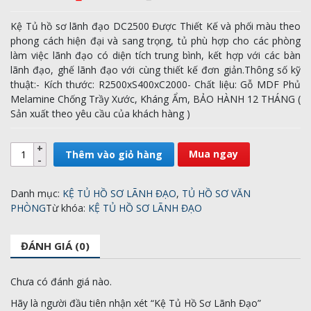
Kệ Tủ hồ sơ lãnh đạo DC2500 Được Thiết Kế và phối màu theo
phong cách hiện đại và sang trọng, tủ phù hợp cho các phòng
làm việc lãnh đạo có diện tích trung bình, kết hợp với các bàn
lãnh đạo, ghế lãnh đạo với cùng thiết kế đơn giản.Thông số kỹ
thuật:- Kích thước: R2500xS400xC2000- Chất liệu: Gỗ MDF Phủ
Melamine Chống Trầy Xước, Kháng Ẩm, BẢO HÀNH 12 THÁNG (
Sản xuất theo yêu cầu của khách hàng )
Mua ngay
Thêm vào giỏ hàng
Danh mục:
KỆ TỦ HỒ SƠ LÃNH ĐẠO
,
TỦ HỒ SƠ VĂN
PHÒNG
Từ khóa:
KỆ TỦ HỒ SƠ LÃNH ĐẠO
ĐÁNH GIÁ (0)
Chưa có đánh giá nào.
Hãy là người đầu tiên nhận xét “Kệ Tủ Hồ Sơ Lãnh Đạo”