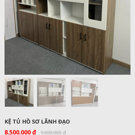
KỆ TỦ HỒ SƠ LÃNH ĐẠO
8.500.000
₫
9.000.000
₫