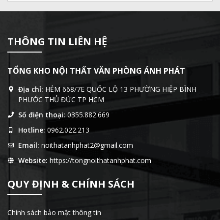
THÔNG TIN LIÊN HỆ
TỔNG KHO NỘI THẤT VĂN PHÒNG ÁNH PHÁT
Địa chỉ:
HẺM 668/7E QUỐC LỘ 13 PHƯỜNG HIỆP BÌNH
PHƯỚC THỦ ĐỨC TP HCM
Số điện thoại:
0355.882.669
Hotline:
0962.022.213
Email:
noithatanhphat2@gmail.com
Website:
https://tongnoithatanhphat.com
QUY ĐỊNH & CHÍNH SÁCH
Chính sách bảo mật thông tin