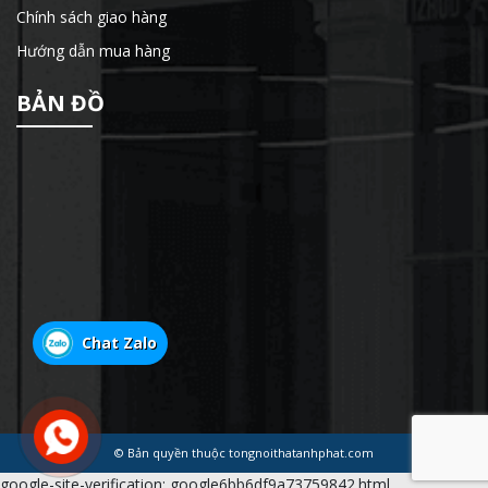
Chính sách giao hàng
Hướng dẫn mua hàng
BẢN ĐỒ
Chat Zalo
© Bản quyền thuộc tongnoithatanhphat.com
google-site-verification: google6bb6df9a73759842.html