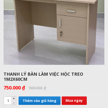
THANH LÝ BÀN LÀM VIỆC HỘC TREO
1M2X60CM
750.000
₫
900.000
₫
Mua ngay
Thêm vào giỏ hàng